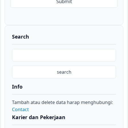
Search
Info
Tambah atau delete data harap menghubungi:
Contact
Karier dan Pekerjaan