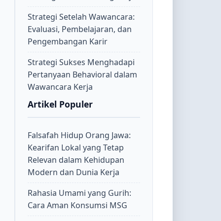
Strategi Setelah Wawancara:
Evaluasi, Pembelajaran, dan
Pengembangan Karir
Strategi Sukses Menghadapi
Pertanyaan Behavioral dalam
Wawancara Kerja
Artikel Populer
Falsafah Hidup Orang Jawa:
Kearifan Lokal yang Tetap
Relevan dalam Kehidupan
Modern dan Dunia Kerja
Rahasia Umami yang Gurih:
Cara Aman Konsumsi MSG