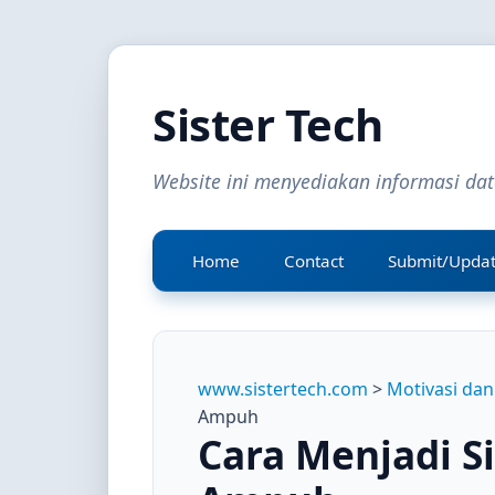
Sister Tech
Website ini menyediakan informasi da
Home
Contact
Submit/Upda
www.sistertech.com
>
Motivasi dan
Ampuh
Cara Menjadi Si