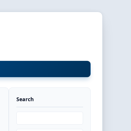
Search