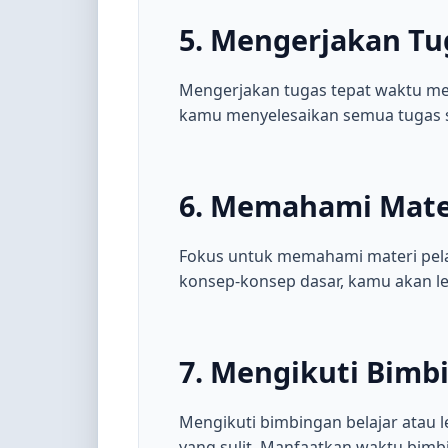
5. Mengerjakan Tu
Mengerjakan tugas tepat waktu me
kamu menyelesaikan semua tugas s
6. Memahami Mate
Fokus untuk memahami materi pel
konsep-konsep dasar, kamu akan le
7. Mengikuti Bimb
Mengikuti bimbingan belajar ata
yang sulit. Manfaatkan waktu bimb