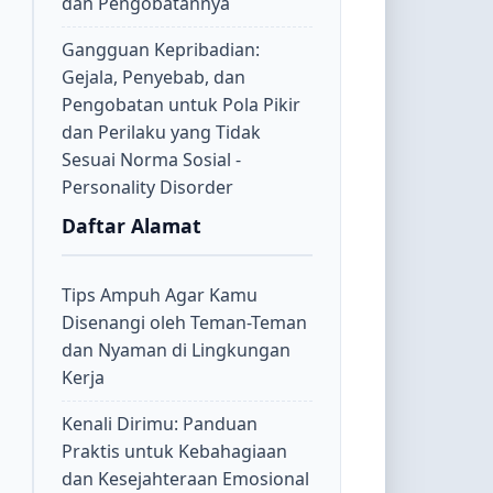
dan Pengobatannya
Gangguan Kepribadian:
Gejala, Penyebab, dan
Pengobatan untuk Pola Pikir
dan Perilaku yang Tidak
Sesuai Norma Sosial -
Personality Disorder
Daftar Alamat
Tips Ampuh Agar Kamu
Disenangi oleh Teman-Teman
dan Nyaman di Lingkungan
Kerja
Kenali Dirimu: Panduan
Praktis untuk Kebahagiaan
dan Kesejahteraan Emosional