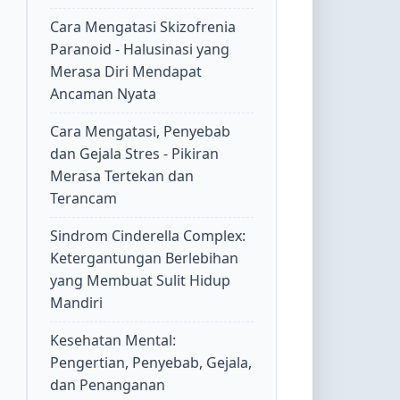
Cara Mengatasi Skizofrenia
Paranoid - Halusinasi yang
Merasa Diri Mendapat
Ancaman Nyata
Cara Mengatasi, Penyebab
dan Gejala Stres - Pikiran
Merasa Tertekan dan
Terancam
Sindrom Cinderella Complex:
Ketergantungan Berlebihan
yang Membuat Sulit Hidup
Mandiri
Kesehatan Mental:
Pengertian, Penyebab, Gejala,
dan Penanganan